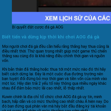
Bí quyết đặt cược đá gà AOG
Biết tiến và dừng kịp thời khi chơi AOG đá gà
Mọi người chơi đá gà đều cần hiểu rằng thắng hay thua cũng là
điều nhất thời. Thứ quan trọng nhất giúp một game thủ chiến
thắng sau cùng đó là khả năng điều chỉnh thời gian và nguồn
vốn.
Khi bản thân đã thắng hoặc thua tới một mức nào đó thì hãy
biết cách dừng lại. Đây là một cuộc đua đường trường nên
bạn tuyệt đối đừng bỏ mọi thời gian và tiền vốn của mình vào
một lúc. Hãy dàn trải 2 yếu tố này thông qua nhiều ngày khác
nhau để đảm bảo mức lãi cao nhất, lỗ thấp nhất.
Kuwin chính là địa chỉ tổ chức chơi AOG đá gà uy tín, minh
bạch, hấp dẫn và có mức thưởng cao nhất châu Á hiện nay. Do
đó bạn đừng quá phân vân mà hãy bắt đầu đăng ký tài khoản
và cá cược để nhận về mức thưởng cao sớm nhất.