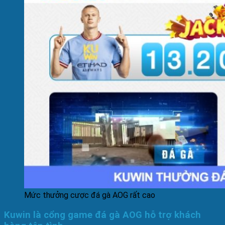
Mức thưởng cược đá gà AOG rất cao
Kuwin là cổng game đá gà AOG hỗ trợ khách