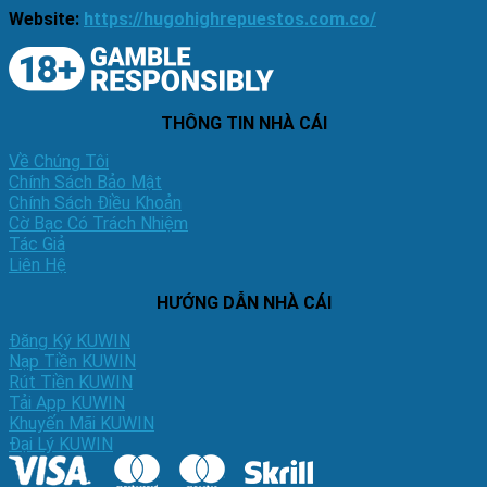
Website:
https://hugohighrepuestos.com.co/
THÔNG TIN NHÀ CÁI
Về Chúng Tôi
Chính Sách Bảo Mật
Chính Sách Điều Khoản
Cờ Bạc Có Trách Nhiệm
Tác Giả
Liên Hệ
HƯỚNG DẪN NHÀ CÁI
Đăng Ký KUWIN
Nạp Tiền KUWIN
Rút Tiền KUWIN
Tải App KUWIN
Khuyến Mãi KUWIN
Đại Lý KUWIN