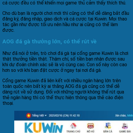
cá cược đều có thể khiến mọi game thủ cảm thấy thích thú.
Cho dù bạn là người chơi mới thì cũng có thể dễ dàng bắt đầu
đăng ký, đăng nhập, giao dịch và cá cược tại Kuwin. Mọi thao
tác gần như được tối ưu nên hầu như ai cũng có thể làm
được.
AOG đá gà thưởng lớn, có thể rút về
Như đã nói ở trên, trò chơi đá gà tại cổng game Kuwin là chơi
thật thưởng tiền thật. Thậm chí, số tiền bạn nhận được sau
khi dự đoán chính xác sẽ là vô cùng cao. Con số này còn cao
hơn so với khi bạn đặt cược ở ngay tại nơi đá gà.
Cổng game Kuwin đã liên kết với nhiều ngân hàng lớn trên
toàn quốc nên bất kỳ ai thắng AOG đá gà cũng có thể dễ
dàng rút về sử dụng. Đối với những người không thể rút qua
thẻ ngân hàng thì có thể thực hiện thông qua thẻ cào điện
thoại.