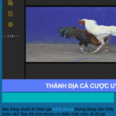
Đá Gà KUWIN
Xổ Số KUWIN
Hướng Dẫn KUWIN
26
Th3
Bạn đang chuẩn bị tham gia
AOG đá gà
nhưng đang cảm thấy
phân vân? Bạn đã chơi nhưng có nhiều thắc mắc về đá gà