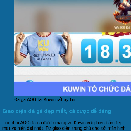
Đá gà AOG tại Kuwin rất uy tín
Giao diện đá gà đẹp mắt, cá cược dễ dàng
Trò chơi AOG đá gà được mang về Kuwin với phiên bản đẹp
mắt và hiện đại nhất. Từ giao diện trang chủ cho tới màn hình