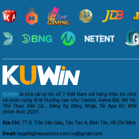
KUWIN
là nhà cái uy tín số 1 Việt Nam với hàng triệu trò chơi
cá cược cùng tỷ lệ thưởng cao như Casino, Game Bài, Nổ Hũ,
Thể Thao, Bắn Cá... Đăng Ký, Đăng Nhập, Tải App KU WIN
chính thức 2025.
Địa Chỉ:
77 Đ. Trần Văn Giàu, Tân Tạo A, Bình Tân, Hồ Chí Minh
Email:
hugohighrepuestos.com.co@gmail.com