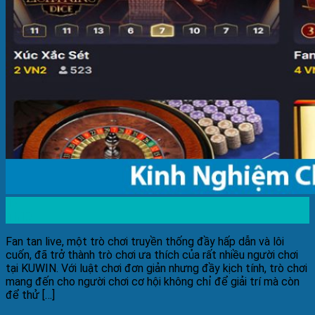
13
Th10
Fan tan live, một trò chơi truyền thống đầy hấp dẫn và lôi
cuốn, đã trở thành trò chơi ưa thích của rất nhiều người chơi
tại KUWIN. Với luật chơi đơn giản nhưng đầy kịch tính, trò chơi
mang đến cho người chơi cơ hội không chỉ để giải trí mà còn
để thử […]