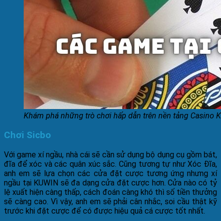
Khám phá những trò chơi hấp dẫn trên nền tảng Casino
Chơi Sicbo
Với game xí ngầu, nhà cái sẽ cần sử dụng bộ dụng cụ gồm bát,
đĩa để xóc và các quân xúc sắc. Cũng tương tự như Xóc Đĩa,
anh em sẽ lựa chọn các cửa đặt cược tương ứng nhưng xí
ngầu tại KUWIN sẽ đa dạng cửa đặt cược hơn. Cửa nào có tỷ
lệ xuất hiện càng thấp, cách đoán càng khó thì số tiền thưởng
sẽ càng cao. Vì vậy, anh em sẽ phải cân nhắc, soi cầu thật kỹ
trước khi đặt cược để có được hiệu quả cá cược tốt nhất.