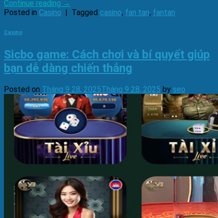
Continue reading
→
Posted in
Casino
|
Tagged
casino
,
fan tan
,
fantan
Casino
Sicbo game: Cách chơi và bí quyết giúp
bạn dễ dàng chiến thắng
Posted on
Tháng 9 28, 2025
Tháng 9 28, 2025
by
seo