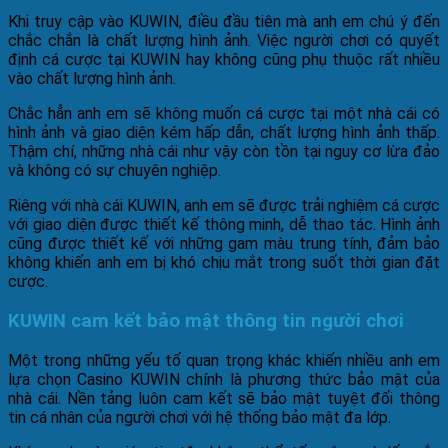
Khi truy cập vào KUWIN, điều đầu tiên mà anh em chú ý đến
chắc chắn là chất lượng hình ảnh. Việc người chơi có quyết
định cá cược tại KUWIN hay không cũng phụ thuộc rất nhiều
vào chất lượng hình ảnh.
Chắc hẳn anh em sẽ không muốn cá cược tại một nhà cái có
hình ảnh và giao diện kém hấp dẫn, chất lượng hình ảnh thấp.
Thậm chí, những nhà cái như vậy còn tồn tại nguy cơ lừa đảo
và không có sự chuyên nghiệp.
Riêng với nhà cái KUWIN, anh em sẽ được trải nghiệm cá cược
với giao diện được thiết kế thông minh, dễ thao tác. Hình ảnh
cũng được thiết kế với những gam màu trung tính, đảm bảo
không khiến anh em bị khó chịu mắt trong suốt thời gian đặt
cược.
KUWIN cam kết bảo mật thông tin người chơi
Một trong những yếu tố quan trọng khác khiến nhiều anh em
lựa chọn Casino KUWIN chính là phương thức bảo mật của
nhà cái. Nền tảng luôn cam kết sẽ bảo mật tuyệt đối thông
tin cá nhân của người chơi với hệ thống bảo mật đa lớp.