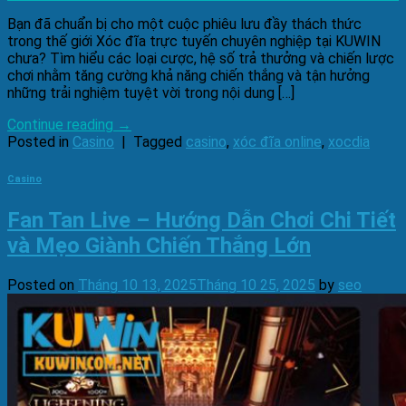
Bạn đã chuẩn bị cho một cuộc phiêu lưu đầy thách thức
trong thế giới Xóc đĩa trực tuyến chuyên nghiệp tại KUWIN
chưa? Tìm hiểu các loại cược, hệ số trả thưởng và chiến lược
chơi nhằm tăng cường khả năng chiến thắng và tận hưởng
những trải nghiệm tuyệt vời trong nội dung […]
Continue reading
→
Posted in
Casino
|
Tagged
casino
,
xóc đĩa online
,
xocdia
Casino
Fan Tan Live – Hướng Dẫn Chơi Chi Tiết
và Mẹo Giành Chiến Thắng Lớn
Posted on
Tháng 10 13, 2025
Tháng 10 25, 2025
by
seo