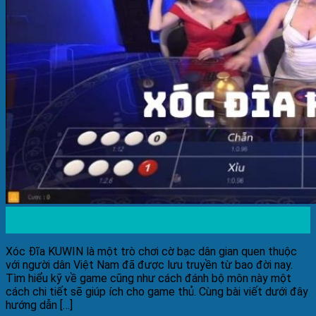
06
Th12
Xóc Đĩa KUWIN là một trò chơi cờ bạc dân gian quen thuộc
với người dân Việt Nam đã được lưu truyền từ bao đời nay.
Tìm hiểu kỹ về game cũng như cách đánh bộ môn này một
cách chi tiết sẽ giúp ích cho game thủ. Cùng bài viết dưới đây
hướng dẫn […]