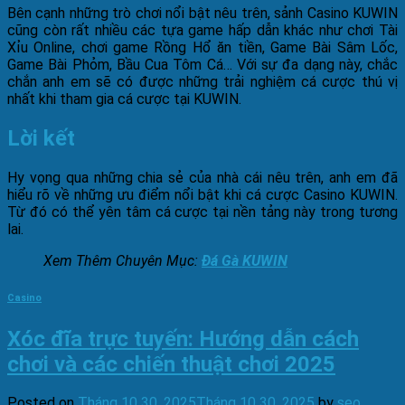
Bên cạnh những trò chơi nổi bật nêu trên, sảnh Casino KUWIN
cũng còn rất nhiều các tựa game hấp dẫn khác như chơi Tài
Xỉu Online, chơi game Rồng Hổ ăn tiền, Game Bài Sâm Lốc,
Game Bài Phỏm, Bầu Cua Tôm Cá… Với sự đa dạng này, chắc
chắn anh em sẽ có được những trải nghiệm cá cược thú vị
nhất khi tham gia cá cược tại KUWIN.
Lời kết
Hy vọng qua những chia sẻ của nhà cái nêu trên, anh em đã
hiểu rõ về những ưu điểm nổi bật khi cá cược Casino KUWIN.
Từ đó có thể yên tâm cá cược tại nền tảng này trong tương
lai.
Xem Thêm Chuyên Mục:
Đá Gà KUWIN
Casino
Xóc đĩa trực tuyến: Hướng dẫn cách
chơi và các chiến thuật chơi 2025
Posted on
Tháng 10 30, 2025
Tháng 10 30, 2025
by
seo