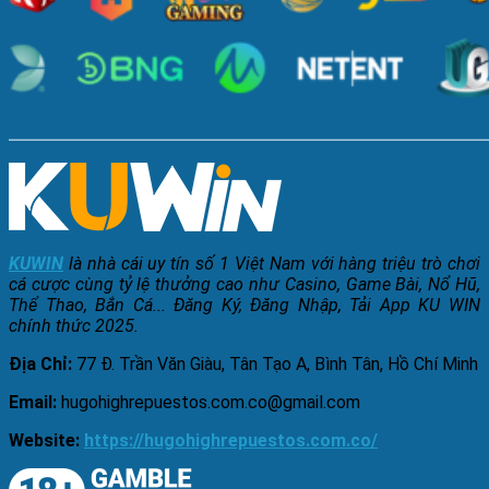
KUWIN
là nhà cái uy tín số 1 Việt Nam với hàng triệu trò chơi
cá cược cùng tỷ lệ thưởng cao như Casino, Game Bài, Nổ Hũ,
Thể Thao, Bắn Cá... Đăng Ký, Đăng Nhập, Tải App KU WIN
chính thức 2025.
Địa Chỉ:
77 Đ. Trần Văn Giàu, Tân Tạo A, Bình Tân, Hồ Chí Minh
Email:
hugohighrepuestos.com.co@gmail.com
Website:
https://hugohighrepuestos.com.co/