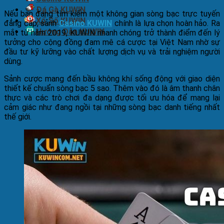
Đá Gà KUWIN
Nếu bạn đang tìm kiếm một không gian sòng bạc trực tuyến
Xổ Số KUWIN
đẳng cấp, sảnh
Casino KUWIN
chính là lựa chọn hoàn hảo. Ra
Hướng Dẫn KUWIN
mắt từ năm 2019, KUWIN nhanh chóng trở thành điểm đến lý
tưởng cho cộng đồng đam mê cá cược tại Việt Nam nhờ sự
đầu tư kỹ lưỡng vào chất lượng dịch vụ và trải nghiệm người
dùng.
Sảnh cược mang đến bầu không khí sống động với giao diện
thiết kế chuẩn sòng bạc 5 sao. Thêm vào đó là âm thanh chân
thực và các trò chơi đa dạng được tối ưu hóa để mang lại
cảm giác như đang ngồi tại những sòng bạc danh tiếng nhất
thế giới.