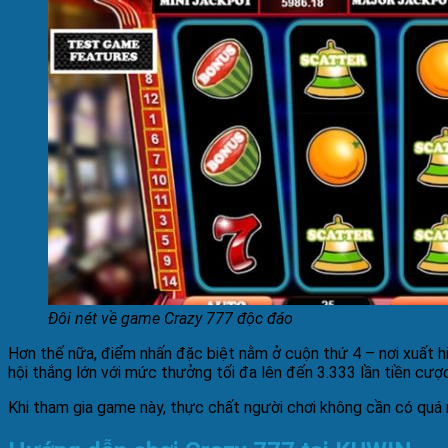
Đôi nét về game Crazy 777 độc đáo
Hơn thế nữa, điểm nhấn đặc biệt nằm ở cuộn thứ 4 – nơi xuất h
hội thắng lớn với mức thưởng tối đa lên đến 3.333 lần tiền cược
Khi tham gia game này, thực chất người chơi không cần có quá n