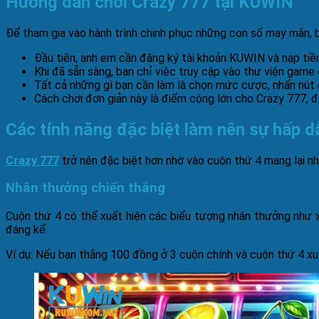
Hướng dẫn chơi Crazy 777 tại KUWIN
Để tham gia vào hành trình chinh phục những con số may mắn, b
Đầu tiên, anh em cần đăng ký tài khoản KUWIN và nạp tiề
Khi đã sẵn sàng, bạn chỉ việc truy cập vào thư viện game
Tất cả những gì bạn cần làm là chọn mức cược, nhấn nút
Cách chơi đơn giản này là điểm cộng lớn cho Crazy 777, đặ
Các tính năng đặc biệt làm nên sự hấp 
Crazy 777
trở nên đặc biệt hơn nhờ vào cuộn thứ 4 mang lại nh
Nhân thưởng chiến thắng
Cuộn thứ 4 có thể xuất hiện các biểu tượng nhân thưởng như x
đáng kể.
Ví dụ: Nếu bạn thắng 100 đồng ở 3 cuộn chính và cuộn thứ 4 xuất