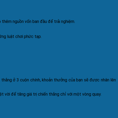
ó thêm nguồn vốn ban đầu để trải nghiệm.
ững luật chơi phức tạp.
n thắng ở 3 cuộn chính, khoản thưởng của bạn sẽ được nhân lên
t vời để tăng giá trị chiến thắng chỉ với một vòng quay.