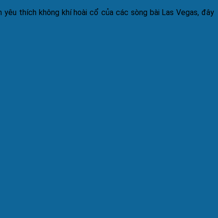
n yêu thích không khí hoài cổ của các sòng bài Las Vegas, đây