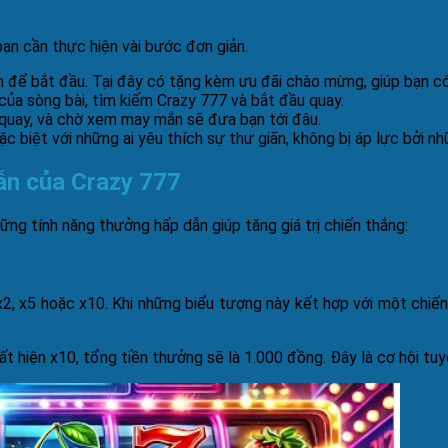
ạn cần thực hiện vài bước đơn giản.
n để bắt đầu. Tại đây có tặng kèm ưu đãi chào mừng, giúp bạn c
 của sòng bài, tìm kiếm Crazy 777 và bắt đầu quay.
 quay, và chờ xem may mắn sẽ đưa bạn tới đâu.
c biệt với những ai yêu thích sự thư giãn, không bị áp lực bởi nh
dẫn của Crazy 777
ững tính năng thưởng hấp dẫn giúp tăng giá trị chiến thắng:
2, x5 hoặc x10. Khi những biểu tượng này kết hợp với một chiế
 hiện x10, tổng tiền thưởng sẽ là 1.000 đồng. Đây là cơ hội tuyệ