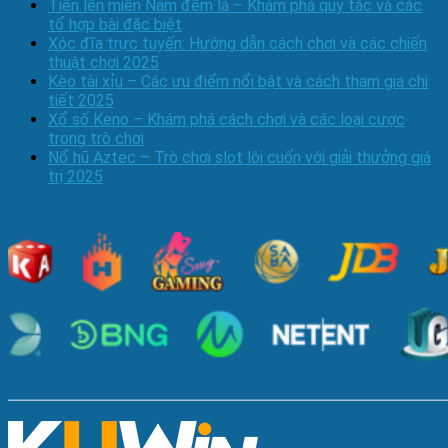
Tiến lên miền Nam đếm lá – Khám phá quy tắc và các
tổ hợp bài đặc biệt
Xóc đĩa trực tuyến: Hướng dẫn cách chơi và các chiến
thuật chơi 2025
Kèo tài xỉu – Các ưu điểm nổi bật và cách tham gia chi
tiết 2025
Xổ số Keno – Khám phá cách chơi và các loại cược
trong trò chơi
Nổ hũ Aztec – Trò chơi slot lôi cuốn với giải thưởng giá
trị 2025