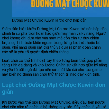
Đường Mạt Chược Kuwin là trò chơi hấp dẫn
Điểm đặc biệt khiến Đường Mạt Chược Kuwin trở nên hấp dẫn
chính là sự pha trộn hoàn hảo giữa may mắn và kỹ năng. Người
chơi không chỉ dựa vào vận may, mà còn cần tư duy chiến
lược, sự tính toán khôn ngoan trong từng lượt rút hoặc bỏ
quân. Khả năng quan sát đối thủ và đưa ra phán đoán chính
xác sẽ là yếu tố quyết định chiến thắng.
Luật chơi có thể linh hoạt tùy theo từng biến thể, góp phần
tăng tính đa dạng và khó lường. Chính sự kết hợp giữa kỹ năng
và yếu tố bất ngờ đã tạo nên sức hút lâu dài cho tựa game
này, biến nó thành sân chơi thử thách trí não đầy kịch tính.
Luật chơi Đường Mạt Chược Kuwin đơn
giản
Khi bước vào thế giới Đường Mạt Chược, điều đầu tiên người
chơi cần nắm rõ chính là hệ thống quy tắc. Đây chính là yếu tố