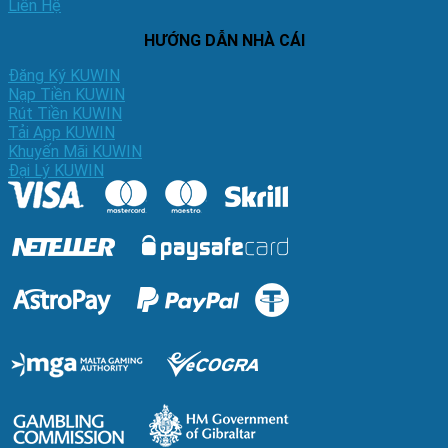
Liên Hệ
HƯỚNG DẪN NHÀ CÁI
Đăng Ký KUWIN
Nạp Tiền KUWIN
Rút Tiền KUWIN
Tải App KUWIN
Khuyến Mãi KUWIN
Đại Lý KUWIN