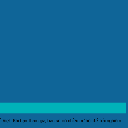
iệt. Khi bạn tham gia, bạn sẽ có nhiều cơ hội để trải nghiệm