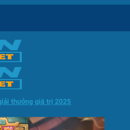
giải thưởng giá trị 2025