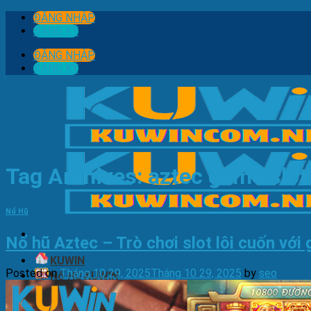
Skip
ĐĂNG NHẬP
to
ĐĂNG KÝ
content
ĐĂNG NHẬP
ĐĂNG KÝ
Tag Archives:
aztec game slot
Nổ Hũ
Nổ hũ Aztec – Trò chơi slot lôi cuốn với 
KUWIN
Posted on
Tháng 10 29, 2025
Tháng 10 29, 2025
by
seo
Nổ Hũ KUWIN
Bắn Cá KUWIN
Game Bài KUWIN