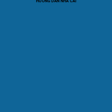
HƯỚNG DẪN NHÀ CÁI