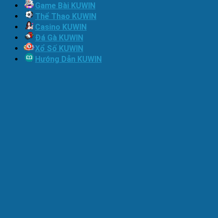
Game Bài KUWIN
Thể Thao KUWIN
Casino KUWIN
Đá Gà KUWIN
Xổ Số KUWIN
Hướng Dẫn KUWIN