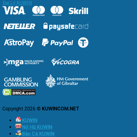
Đại Lý KUWIN
Copyright 2026 ©
KUWINCOM.NET
KUWIN
Nổ Hũ KUWIN
Bắn Cá KUWIN