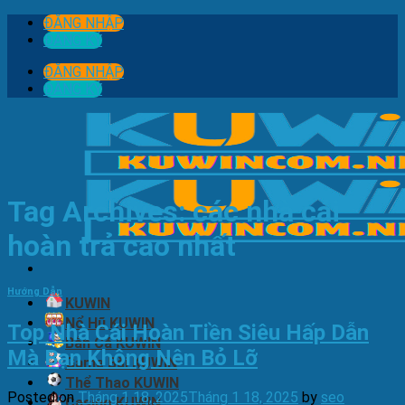
Skip
ĐĂNG NHẬP
to
ĐĂNG KÝ
content
ĐĂNG NHẬP
ĐĂNG KÝ
Tag Archives:
các nhà cái
hoàn trả cao nhất
Hướng Dẫn
KUWIN
Nổ Hũ KUWIN
Top Nhà Cái Hoàn Tiền Siêu Hấp Dẫn
Bắn Cá KUWIN
Mà Bạn Không Nên Bỏ Lỡ
Game Bài KUWIN
Thể Thao KUWIN
Posted on
Tháng 1 18, 2025
Tháng 1 18, 2025
by
seo
Casino KUWIN