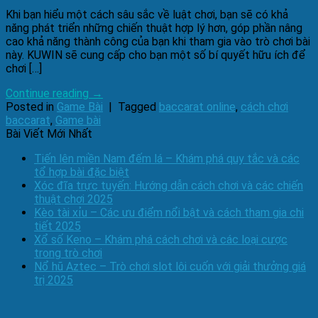
Khi bạn hiểu một cách sâu sắc về luật chơi, bạn sẽ có khả
năng phát triển những chiến thuật hợp lý hơn, góp phần nâng
cao khả năng thành công của bạn khi tham gia vào trò chơi bài
này. KUWIN sẽ cung cấp cho bạn một số bí quyết hữu ích để
chơi […]
Continue reading
→
Posted in
Game Bài
|
Tagged
baccarat online
,
cách chơi
baccarat
,
Game bài
Bài Viết Mới Nhất
Tiến lên miền Nam đếm lá – Khám phá quy tắc và các
tổ hợp bài đặc biệt
Xóc đĩa trực tuyến: Hướng dẫn cách chơi và các chiến
thuật chơi 2025
Kèo tài xỉu – Các ưu điểm nổi bật và cách tham gia chi
tiết 2025
Xổ số Keno – Khám phá cách chơi và các loại cược
trong trò chơi
Nổ hũ Aztec – Trò chơi slot lôi cuốn với giải thưởng giá
trị 2025