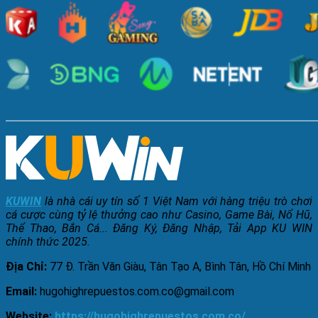
KUWIN
là nhà cái uy tín số 1 Việt Nam với hàng triệu trò chơi
cá cược cùng tỷ lệ thưởng cao như Casino, Game Bài, Nổ Hũ,
Thể Thao, Bắn Cá... Đăng Ký, Đăng Nhập, Tải App KU WIN
chính thức 2025.
Địa Chỉ:
77 Đ. Trần Văn Giàu, Tân Tạo A, Bình Tân, Hồ Chí Minh
Email:
hugohighrepuestos.com.co@gmail.com
Website:
https://hugohighrepuestos.com.co/