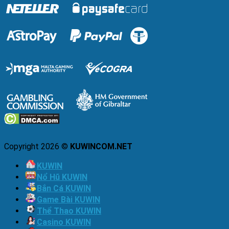
Copyright 2026 ©
KUWINCOM.NET
KUWIN
Nổ Hũ KUWIN
Bắn Cá KUWIN
Game Bài KUWIN
Thể Thao KUWIN
Casino KUWIN