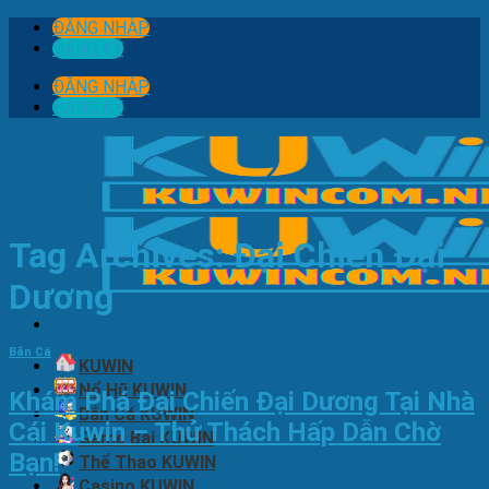
Skip
ĐĂNG NHẬP
to
ĐĂNG KÝ
content
ĐĂNG NHẬP
ĐĂNG KÝ
Tag Archives:
Đại Chiến Đại
Dương
Bắn Cá
KUWIN
Nổ Hũ KUWIN
Khám Phá Đại Chiến Đại Dương Tại Nhà
Bắn Cá KUWIN
Cái Kuwin – Thử Thách Hấp Dẫn Chờ
Game Bài KUWIN
Bạn!
Thể Thao KUWIN
Casino KUWIN