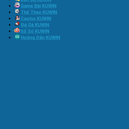
Game Bài KUWIN
Thể Thao KUWIN
Casino KUWIN
Đá Gà KUWIN
Xổ Số KUWIN
Hướng Dẫn KUWIN