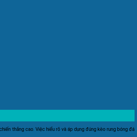
chiến thắng cao. Việc hiểu rõ và áp dụng đúng kèo rung bóng đá