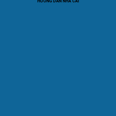
HƯỚNG DẪN NHÀ CÁI