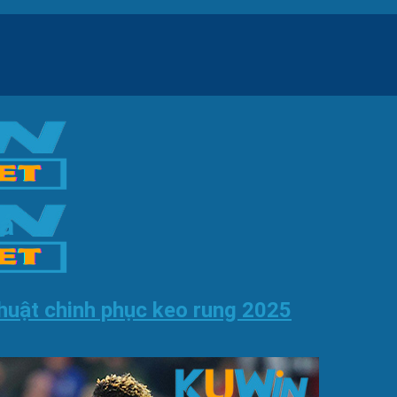
đá
thuật chinh phục keo rung 2025