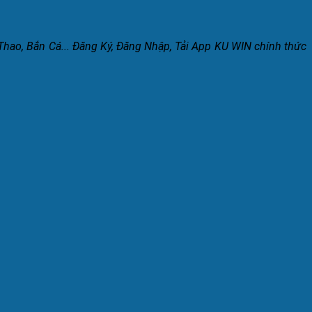
 Thao, Bắn Cá... Đăng Ký, Đăng Nhập, Tải App KU WIN chính thức