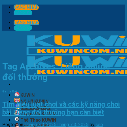
Skip
ĐĂNG NHẬP
to
ĐĂNG KÝ
content
ĐĂNG NHẬP
ĐĂNG KÝ
Tag Archives:
Liêng online
đổi thưởng
Game Bài
KUWIN
Nổ Hũ KUWIN
Tìm hiểu luật chơi và các kỹ năng chơi
Bắn Cá KUWIN
bài Liêng đổi thưởng bạn cần biết
Game Bài KUWIN
Thể Thao KUWIN
Posted on
Tháng 7 3, 2025
Tháng 7 3, 2025
by
seo
Casino KUWIN