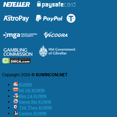
Copyright 2026 ©
KUWINCOM.NET
KUWIN
Nổ Hũ KUWIN
Bắn Cá KUWIN
Game Bài KUWIN
Thể Thao KUWIN
Casino KUWIN