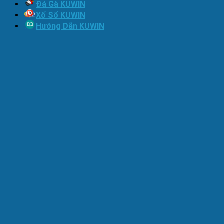
Đá Gà KUWIN
Xổ Số KUWIN
Hướng Dẫn KUWIN