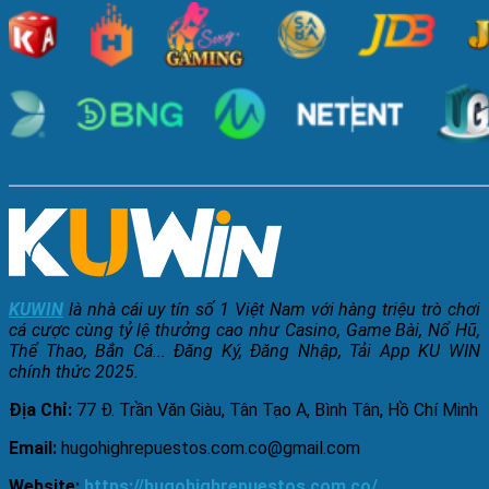
KUWIN
là nhà cái uy tín số 1 Việt Nam với hàng triệu trò chơi
cá cược cùng tỷ lệ thưởng cao như Casino, Game Bài, Nổ Hũ,
Thể Thao, Bắn Cá... Đăng Ký, Đăng Nhập, Tải App KU WIN
chính thức 2025.
Địa Chỉ:
77 Đ. Trần Văn Giàu, Tân Tạo A, Bình Tân, Hồ Chí Minh
Email:
hugohighrepuestos.com.co@gmail.com
Website:
https://hugohighrepuestos.com.co/