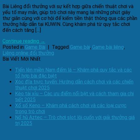
Bài Liêng đổi thưởng với sự kết hợp giữa chiến thuật chơi và
yếu tố may mắn, giúp trò chơi này mang lại những phút giây
thư giãn cùng với cơ hội để kiếm tiền thật thông qua các phần
thưởng hấp dẫn tại KUWIN. Cùng khám phá từ quy tắc chơi
đến cách tăng […]
Continue reading
→
Posted in
Game Bài
|
Tagged
Game bài
,
Game bài liêng
,
Liêng online đổi thưởng
Bài Viết Mới Nhất
Tiến lên miền Nam đếm lá – Khám phá quy tắc và các
tổ hợp bài đặc biệt
Xóc đĩa trực tuyến: Hướng dẫn cách chơi và các chiến
thuật chơi 2025
Kèo tài xỉu – Các ưu điểm nổi bật và cách tham gia chi
tiết 2025
Xổ số Keno – Khám phá cách chơi và các loại cược
trong trò chơi
Nổ hũ Aztec – Trò chơi slot lôi cuốn với giải thưởng giá
trị 2025