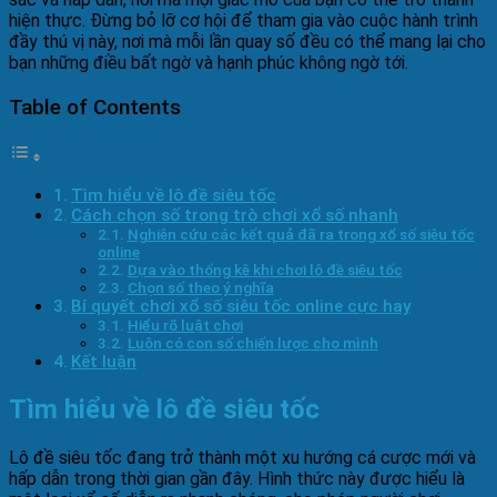
hiện thực. Đừng bỏ lỡ cơ hội để tham gia vào cuộc hành trình
đầy thú vị này, nơi mà mỗi lần quay số đều có thể mang lại cho
bạn những điều bất ngờ và hạnh phúc không ngờ tới.
Table of Contents
Tìm hiểu về lô đề siêu tốc
Cách chọn số trong trò chơi xổ số nhanh
Nghiên cứu các kết quả đã ra trong xổ số siêu tốc
online
Dựa vào thống kê khi chơi lô đề siêu tốc
Chọn số theo ý nghĩa
Bí quyết chơi xổ số siêu tốc online cực hay
Hiểu rõ luật chơi
Luôn có con số chiến lược cho mình
Kết luận
Tìm hiểu về lô đề siêu tốc
Lô đề siêu tốc đang trở thành một xu hướng cá cược mới và
hấp dẫn trong thời gian gần đây. Hình thức này được hiểu là