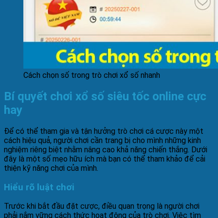
Cách chọn số trong trò chơi xổ số nhanh
Bí quyết chơi xổ số siêu tốc online cực
hay
Để có thể tham gia và tận hưởng trò chơi cá cược này một
cách hiệu quả, người chơi cần trang bị cho mình những kinh
nghiệm riêng biệt nhằm nâng cao khả năng chiến thắng. Dưới
đây là một số mẹo hữu ích mà bạn có thể tham khảo để cải
thiện kỹ năng chơi của mình.
Hiểu rõ luật chơi
Trước khi bắt đầu đặt cược, điều quan trọng là người chơi
phải nắm vững cách thức hoạt động của trò chơi. Việc tìm