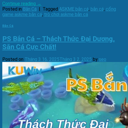
Continue reading
→
Posted in
Bắn Cá
|
Tagged
ASKME bắn cá
,
bắn cá
,
cổng
game askme bắn cá
,
trò chơi askme bắn cá
Bắn Cá
PS Bắn Cá – Thách Thức Đại Dương,
Săn Cá Cực Chất!
Posted on
Tháng 3 16, 2025
Tháng 3 2, 2025
by
seo