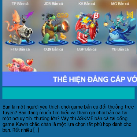
25
Th4
Bạn là một người yêu thích chơi game bắn cá đổi thưởng trực
tuyến? Bạn đang muốn tìm hiểu và tham gia chơi bắn cá tại
một nơi uy tín. thưởng lớn? Vậy thì ASKME bắn cá tại cổng
game Kuwin chắc chắn là một lựa chọn rất phù hợp dành cho
bạn. Rất nhiều […]