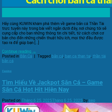
07
Th7
Hãy cùng KUWIN khám phá thêm về game bắn cá Thần Tài
trực tuyến này trong bài viết ngắn dưới đây, nơi chúng tôi sẽ
cung cấp cho bạn những thông tin chi tiết, từ cách chơi cơ
bản cho đến những chiến thuật hữu ích, mọi thứ đều được
tạo ra để giúp bạn […]
Continue reading
→
Posted in
Bắn Cá
|
Tagged
bắn cá
,
ban ca than tai
,
thần tài
bắn cá
Casino
Tìm Hiểu Về Jackpot Săn Cá – Game
Săn Cá Hot Hit Hiện Nay
Posted on
Tháng 6 25, 2025
Tháng 6 25, 2025
by
seo