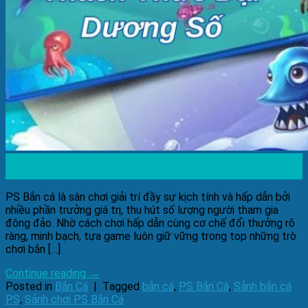
16
Th3
PS Bắn cá là sân chơi giải trí đầy sự kịch tính và hấp dẫn bởi
nhiều phần trưởng giá trị, thu hút số lượng người tham gia
đông đảo. Nhờ cách chơi hấp dẫn cùng cơ chế đổi thưởng rõ
ràng, minh bạch, tựa game luôn giữ vững trong top những trò
chơi bắn […]
Continue reading
→
Posted in
Bắn Cá
|
Tagged
bắn cá
,
PS Bắn Cá
,
Sảnh bắn cá
PS
,
Sảnh chơi PS Bắn Cá