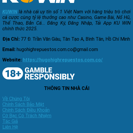
KUWIN
là nhà cái uy tín số 1 Việt Nam với hàng triệu trò chơi
cá cược cùng tỷ lệ thưởng cao như Casino, Game Bài, Nổ Hũ,
Thể Thao, Bắn Cá... Đăng Ký, Đăng Nhập, Tải App KU WIN
chính thức 2025.
Địa Chỉ:
77 Đ. Trần Văn Giàu, Tân Tạo A, Bình Tân, Hồ Chí Minh
Email:
hugohighrepuestos.com.co@gmail.com
Website:
https://hugohighrepuestos.com.co/
THÔNG TIN NHÀ CÁI
Về Chúng Tôi
Chính Sách Bảo Mật
Chính Sách Điều Khoản
Cờ Bạc Có Trách Nhiệm
Tác Giả
Liên Hệ