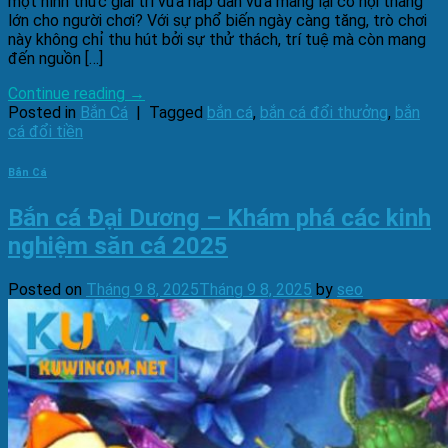
một hình thức giải trí vừa hấp dẫn vừa mang lại cơ hội thắng
lớn cho người chơi? Với sự phổ biến ngày càng tăng, trò chơi
này không chỉ thu hút bởi sự thử thách, trí tuệ mà còn mang
đến nguồn […]
Continue reading
→
Posted in
Bắn Cá
|
Tagged
bắn cá
,
bắn cá đổi thưởng
,
bắn
cá đổi tiền
Bắn Cá
Bắn cá Đại Dương – Khám phá các kinh
nghiệm săn cá 2025
Posted on
Tháng 9 8, 2025
Tháng 9 8, 2025
by
seo