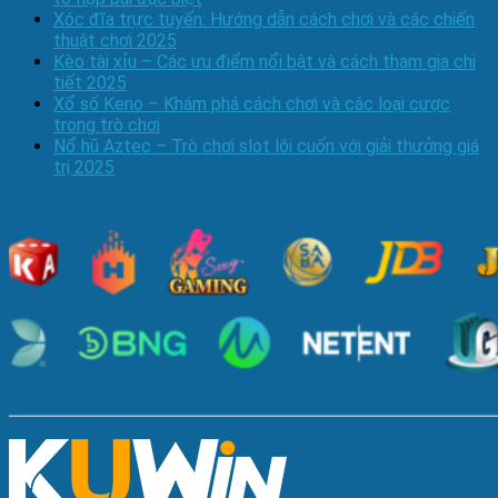
Xóc đĩa trực tuyến: Hướng dẫn cách chơi và các chiến
thuật chơi 2025
Kèo tài xỉu – Các ưu điểm nổi bật và cách tham gia chi
tiết 2025
Xổ số Keno – Khám phá cách chơi và các loại cược
trong trò chơi
Nổ hũ Aztec – Trò chơi slot lôi cuốn với giải thưởng giá
trị 2025