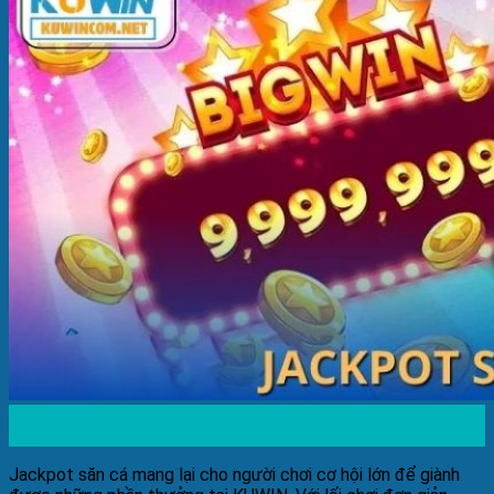
25
Th6
Jackpot săn cá mang lại cho người chơi cơ hội lớn để giành