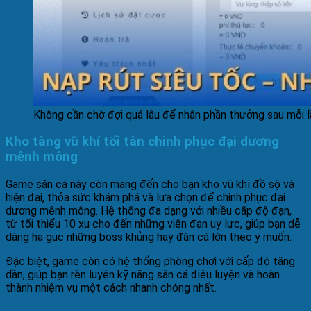
Không cần chờ đợi quá lâu để nhận phần thưởng sau mỗi l
Kho tàng vũ khí tối tân chinh phục đại dương
mênh mông
Game săn cá này còn mang đến cho bạn kho vũ khí đồ sộ và
hiện đại, thỏa sức khám phá và lựa chọn để chinh phục đại
dương mênh mông. Hệ thống đa dạng với nhiều cấp độ đạn,
từ tối thiểu 10 xu cho đến những viên đạn uy lực, giúp bạn dễ
dàng hạ gục những boss khủng hay đàn cá lớn theo ý muốn.
Đặc biệt, game còn có hệ thống phòng chơi với cấp độ tăng
dần, giúp bạn rèn luyện kỹ năng săn cá điêu luyện và hoàn
thành nhiệm vụ một cách nhanh chóng nhất.