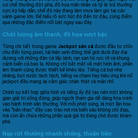
cơ chế thưởng đột phá, đồ họa mãn nhãn và tỷ lệ trả thưởng
cực kỳ hấp dẫn, chế độ này đang làm mưa làm gió tại các
sảnh game lớn. Để hiểu rõ sức hút đó đến từ đâu, cùng điểm
qua những đặc điểm nổi bật ngay sau đây.
Chất lượng âm thanh, đồ họa vượt bậc
Từng chi tiết trong game
Jackpot săn cá
được đầu tư chỉn
chu đến từng pixel, tái hiện sinh động thế giới dưới đáy đại
dương với những đàn cá lấp lánh, rạn san hô rực rỡ và khung
cảnh biển cả bao la. Không chỉ bắt mắt về mặt hình ảnh, phần
âm thanh cũng được thiết kế khéo léo: Tiếng cá bơi nhẹ
nhàng, bọt nước lách tách, tiếng va chạm hay hiệu ứng khi nổ
jackpot đều mang lại cảm giác chân thật và mãn nhĩ.
Chính sự kết hợp giữa hình và tiếng ấy đã tạo nên một không
gian giải trí sống động, giúp người tham gia dễ dàng hòa mình
vào hành trình săn thưởng. Với mỗi phát súng, là một lần hòa
vào “bản nhạc” đầy cao trào nơi mà biển sâu không chỉ đẹp,
mà còn ẩn chứa những phần quà giá trị đang chờ được khám
phá.
Nạp rút thưởng nhanh chóng, thuận tiện