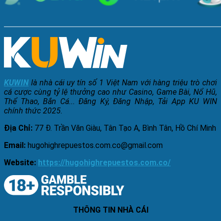
KUWIN
là nhà cái uy tín số 1 Việt Nam với hàng triệu trò chơi
cá cược cùng tỷ lệ thưởng cao như Casino, Game Bài, Nổ Hũ,
Thể Thao, Bắn Cá... Đăng Ký, Đăng Nhập, Tải App KU WIN
chính thức 2025.
Địa Chỉ:
77 Đ. Trần Văn Giàu, Tân Tạo A, Bình Tân, Hồ Chí Minh
Email:
hugohighrepuestos.com.co@gmail.com
Website:
https://hugohighrepuestos.com.co/
THÔNG TIN NHÀ CÁI