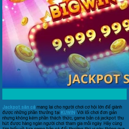
Đá Gà KUWIN
Xổ Số KUWIN
Hướng Dẫn KUWIN
25
Th6
Jackpot săn cá
mang lại cho người chơi cơ hội lớn để giành
được những phần thưởng tại
KUWIN
. Với lối chơi đơn giản
nhưng không kém phần thách thức, game bắn cá jackpot thu
hút được hàng ngàn người chơi tham gia mỗi ngày. Hãy cùng
tìm hiểu về tựa game bắn cá đổi thưởng thú vị này thông qua