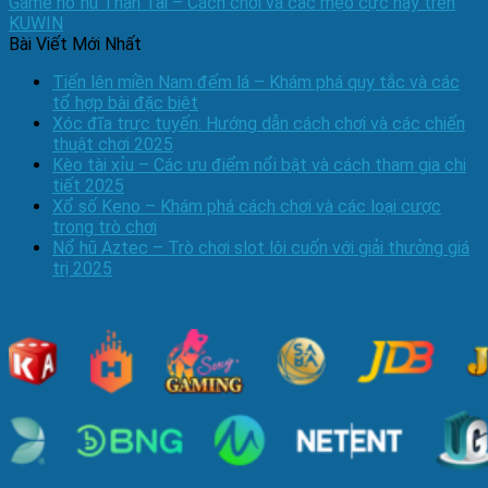
Game nổ hũ Thần Tài – Cách chơi và các mẹo cực hay trên
KUWIN
Bài Viết Mới Nhất
Tiến lên miền Nam đếm lá – Khám phá quy tắc và các
tổ hợp bài đặc biệt
Xóc đĩa trực tuyến: Hướng dẫn cách chơi và các chiến
thuật chơi 2025
Kèo tài xỉu – Các ưu điểm nổi bật và cách tham gia chi
tiết 2025
Xổ số Keno – Khám phá cách chơi và các loại cược
trong trò chơi
Nổ hũ Aztec – Trò chơi slot lôi cuốn với giải thưởng giá
trị 2025