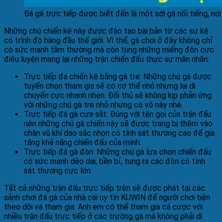
Đá gà trực tiếp được biết đến là một sới gà nổi tiếng, nơi 
Những chú chiến kê này được đào tạo bài bản từ các sư kê
có trình độ hàng đầu thế giới. Vì thế, gà chọi ở đây không chỉ
có sức mạnh tầm thường mà còn tung những miếng đòn cực
điêu luyện mang lại những trận chiến đấu thực sự mãn nhãn:
Trực tiếp đá chiến kê bằng gà tre: Những chú gà được
tuyển chọn tham gia sẽ có cơ thể nhỏ nhưng lại di
chuyển cực nhanh nhẹn. Đối thủ sẽ không kịp phản ứng
với những chú gà tre nhỏ nhưng có võ này nhé.
Trực tiếp đá gà cựa sắt: Đúng với tên gọi của trận đấu
nên những chú gà chiến này sẽ được trang bị thêm vào
chân vũ khí dao sắc nhọn có tính sát thương cao để gia
tăng khả năng chiến đấu của mình.
Trực tiếp đá gà đòn: Những chú gà lựa chọn chiến đấu
có sức mạnh dẻo dai, bền bỉ, tung ra các đòn có tính
sát thương cực lớn.
Tất cả những trận đấu trực tiếp trên sẽ được phát tại các
sảnh chơi đá gà của nhà cái uy tín KUWIN để người chơi tiện
theo dõi và tham gia. Anh em có thể tham gia cá cược với
nhiều trận đấu trực tiếp ở các trường gà mà không phải di