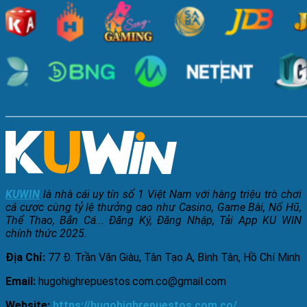
KUWIN
là nhà cái uy tín số 1 Việt Nam với hàng triệu trò chơi
cá cược cùng tỷ lệ thưởng cao như Casino, Game Bài, Nổ Hũ,
Thể Thao, Bắn Cá... Đăng Ký, Đăng Nhập, Tải App KU WIN
chính thức 2025.
Địa Chỉ:
77 Đ. Trần Văn Giàu, Tân Tạo A, Bình Tân, Hồ Chí Minh
Email:
hugohighrepuestos.com.co@gmail.com
Website:
https://hugohighrepuestos.com.co/