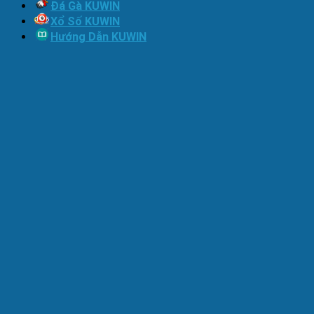
Đá Gà KUWIN
Xổ Số KUWIN
Hướng Dẫn KUWIN