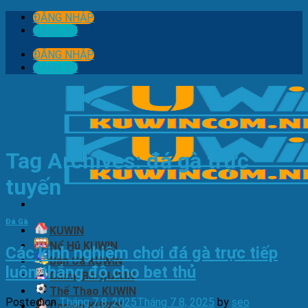
Skip
ĐĂNG NHẬP
to
ĐĂNG KÝ
content
ĐĂNG NHẬP
ĐĂNG KÝ
Tag Archives:
đá gà trực
tuyến
Đá Gà
KUWIN
Nổ Hũ KUWIN
Các kinh nghiệm chơi đá gà trực tiếp
Bắn Cá KUWIN
luôn thắng độ cho bet thủ
Game Bài KUWIN
Thể Thao KUWIN
Posted on
Tháng 7 8, 2025
Tháng 7 8, 2025
by
seo
Casino KUWIN