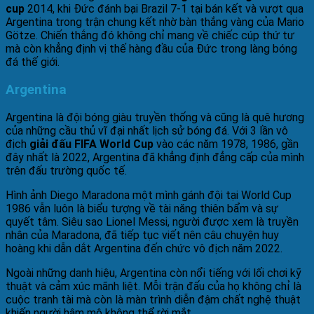
cup
2014, khi Đức đánh bại Brazil 7-1 tại bán kết và vượt qua
Argentina trong trận chung kết nhờ bàn thắng vàng của Mario
Götze. Chiến thắng đó không chỉ mang về chiếc cúp thứ tư
mà còn khẳng định vị thế hàng đầu của Đức trong làng bóng
đá thế giới.
Argentina
Argentina là đội bóng giàu truyền thống và cũng là quê hương
của những cầu thủ vĩ đại nhất lịch sử bóng đá. Với 3 lần vô
địch
giải đấu FIFA World Cup
vào các năm 1978, 1986, gần
đây nhất là 2022, Argentina đã khẳng định đẳng cấp của mình
trên đấu trường quốc tế.
Hình ảnh Diego Maradona một mình gánh đội tại World Cup
1986 vẫn luôn là biểu tượng về tài năng thiên bẩm và sự
quyết tâm. Siêu sao Lionel Messi, người được xem là truyền
nhân của Maradona, đã tiếp tục viết nên câu chuyện huy
hoàng khi dẫn dắt Argentina đến chức vô địch năm 2022.
Ngoài những danh hiệu, Argentina còn nổi tiếng với lối chơi kỹ
thuật và cảm xúc mãnh liệt. Mỗi trận đấu của họ không chỉ là
cuộc tranh tài mà còn là màn trình diễn đậm chất nghệ thuật
khiến người hâm mộ không thể rời mắt.