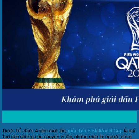
Đá Gà KUWIN
Xổ Số KUWIN
Hướng Dẫn KUWIN
10
Th1
Được tổ chức 4 năm một lần,
giải đấu FIFA World Cup
là nơi
tạo nên những câu chuyện vĩ đại, những màn lội ngược dòng