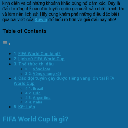
kinh điển và cả những khoảnh khắc bùng nổ cảm xúc. Đây là
đấu trường để các đội tuyển quốc gia xuất sắc nhất tranh tài
và làm nên lịch sử. Hãy cùng khám phá những điều đặc biệt
qua bài viết của
Kuwin
để hiểu rõ hơn về giải đấu này nhé!
Table of Contents
FIFA World Cup là gì?
Lịch sử FIFA World Cup
Thể thức thi đấu
Vòng loại
Vòng chung kết
Các đội tuyển gây được tiếng vang lớn tại FIFA
World Cup
Brazil
Đức
Argentina
Italia
Kết luận
FIFA World Cup là gì?