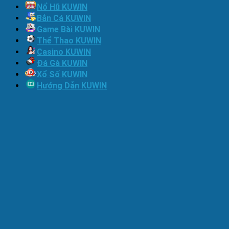
Nổ Hũ KUWIN
Bắn Cá KUWIN
Game Bài KUWIN
Thể Thao KUWIN
Casino KUWIN
Đá Gà KUWIN
Xổ Số KUWIN
Hướng Dẫn KUWIN