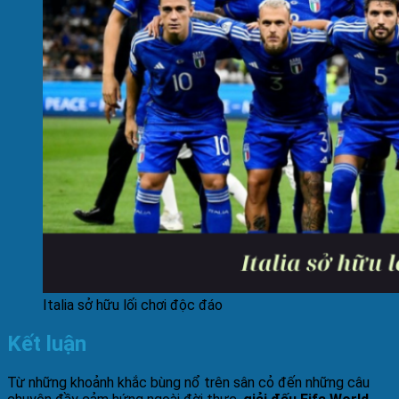
Italia sở hữu lối chơi độc đáo
Kết luận
Từ những khoảnh khắc bùng nổ trên sân cỏ đến những câu