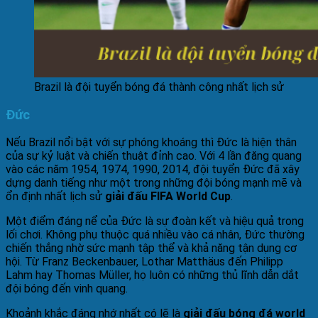
Brazil là đội tuyển bóng đá thành công nhất lịch sử
Đức
Nếu Brazil nổi bật với sự phóng khoáng thì Đức là hiện thân
của sự kỷ luật và chiến thuật đỉnh cao. Với 4 lần đăng quang
vào các năm 1954, 1974, 1990, 2014, đội tuyển Đức đã xây
dựng danh tiếng như một trong những đội bóng mạnh mẽ và
ổn định nhất lịch sử
giải đấu FIFA World Cup
.
Một điểm đáng nể của Đức là sự đoàn kết và hiệu quả trong
lối chơi. Không phụ thuộc quá nhiều vào cá nhân, Đức thường
chiến thắng nhờ sức mạnh tập thể và khả năng tận dụng cơ
hội. Từ Franz Beckenbauer, Lothar Matthäus đến Philipp
Lahm hay Thomas Müller, họ luôn có những thủ lĩnh dẫn dắt
đội bóng đến vinh quang.
Khoảnh khắc đáng nhớ nhất có lẽ là
giải đấu bóng đá world