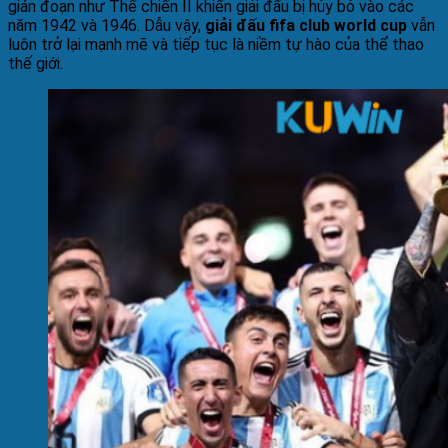
gián đoạn như Thế chiến II khiến giải đấu bị hủy bỏ vào các
năm 1942 và 1946. Dẫu vậy,
giải đấu fifa club world cup
vẫn
luôn trở lại mạnh mẽ và tiếp tục là niềm tự hào của thể thao
thế giới.