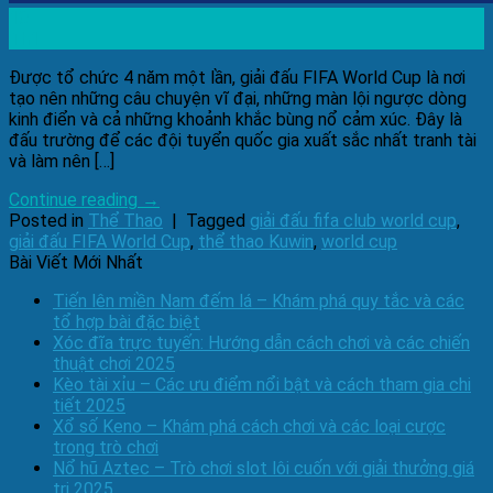
10
Th1
Được tổ chức 4 năm một lần, giải đấu FIFA World Cup là nơi
tạo nên những câu chuyện vĩ đại, những màn lội ngược dòng
kinh điển và cả những khoảnh khắc bùng nổ cảm xúc. Đây là
đấu trường để các đội tuyển quốc gia xuất sắc nhất tranh tài
và làm nên […]
Continue reading
→
Posted in
Thể Thao
|
Tagged
giải đấu fifa club world cup
,
giải đấu FIFA World Cup
,
thể thao Kuwin
,
world cup
Bài Viết Mới Nhất
Tiến lên miền Nam đếm lá – Khám phá quy tắc và các
tổ hợp bài đặc biệt
Xóc đĩa trực tuyến: Hướng dẫn cách chơi và các chiến
thuật chơi 2025
Kèo tài xỉu – Các ưu điểm nổi bật và cách tham gia chi
tiết 2025
Xổ số Keno – Khám phá cách chơi và các loại cược
trong trò chơi
Nổ hũ Aztec – Trò chơi slot lôi cuốn với giải thưởng giá
trị 2025