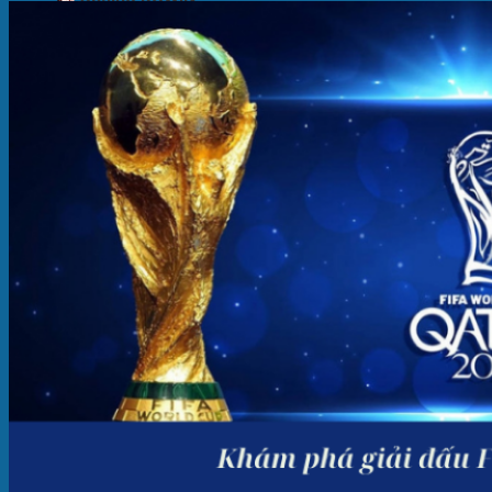
Đá Gà KUWIN
Xổ Số KUWIN
Hướng Dẫn KUWIN